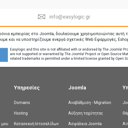
info@easylogic.gr
ρόνια εμπειρίας στο Joomla, δουλεύουμε χρησιμοποιώντας αυτή τ
ουμε και να υποστηρίζουμε ενεργά σχετικές Web Εφαρμογές, Esho
Easylogic and this site is not affiliated with or endorsed by The Joomla! P
are not supported or warrantied by The Joomla! Project or Open Source Ma
related trademarks is permitted under a limited license granted by Open So
Υπηρεσίες
Joomla
Υ
Domains
Αναβάθμιση - Migration
Jo
Hosting
Αύξηση ταχύτητας
Θέ
ς μου
Κατασκευή Ιστοσελίδων
Ασφάλεια Joomla
Αί