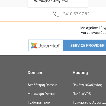
Υποβολή Αιτήματος
2410 57 97 82
Με σχεδόν 19 χ
για να αναπτύσ
Domain
Hosting
Αναζήτηση Domain
Πακέτα Φιλοξενίας
Μεταφορά Domain
Πακέτα VPS
Τα domain μου
Τα πακέτα φιλοξενία