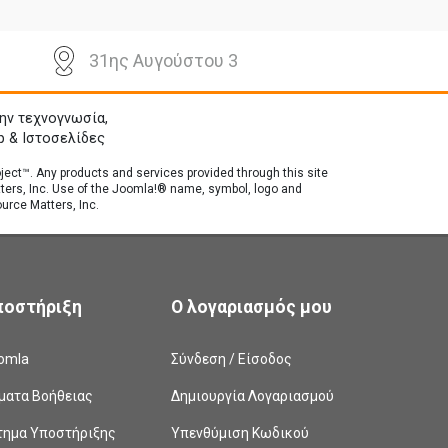
31ης Αυγούστου 3
ην τεχνογνωσία,
p & Ιστοσελίδες
roject™. Any products and services provided through this site
tters, Inc. Use of the Joomla!® name, symbol, logo and
urce Matters, Inc.
ποστήριξη
Ο λογαριασμός μου
omla
Σύνδεση / Είσοδος
ματα Βοήθειας
Δημιουργία Λογαριασμού
τημα Υποστήριξης
Υπενθύμιση Κωδικού