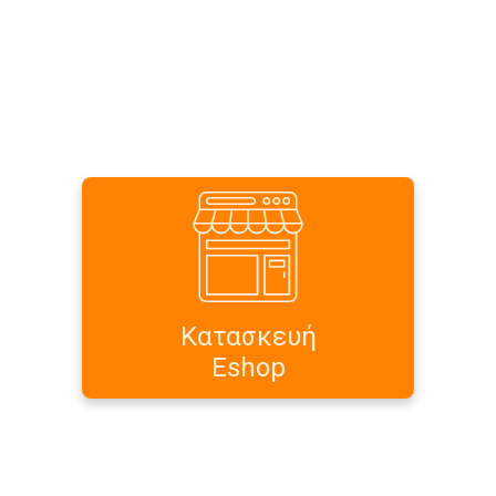
Κατασκευή Eshop Ηλεκτρονικού
Καταστήματος κατά παραγγελία,
Εφαρμόζουμε σύγχρονες μεθόδους
σχεδίασης και προώθησης
παρέχοντας ολοκληρωμένες
λύσεις.
Κατασκευή
Eshop
Περισσότερα...