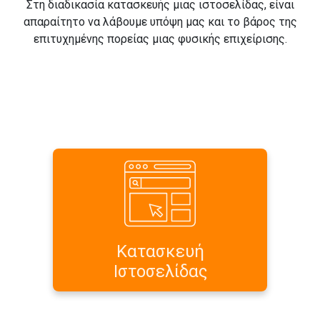
Στη διαδικασία κατασκευής μιας ιστοσελίδας, είναι
απαραίτητο να λάβουμε υπόψη μας και το βάρος της
επιτυχημένης πορείας μιας φυσικής επιχείρισης.
Σχεδιασμός και ανάπτυξη
δυναμικής ιστοσελίδας ή
εξειδικευμένης web εφαρμογής
σύμφωνα με τις δικές σας
απαιτήσεις και προδιαγραφές
Κατασκευή
Περισσότερα...
Ιστοσελίδας