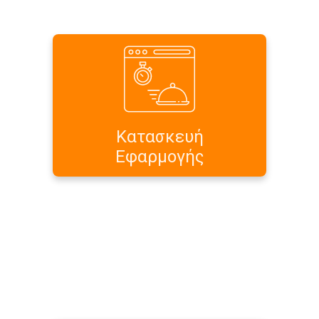
Ξεκινήστε άμεσα και ξεχάστε τις
προμήθειες ανά παραγγελία, με την
ειδικά σχεδιασμένη εφαρμογή για
να καλύψει κάθε ανάγκη στο Online
delivery
Κατασκευή
Περισσότερα...
Εφαρμογής