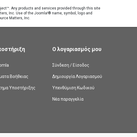
roject™. Any products and services provided through this site
tters, Inc. Use of the Joomla!® name, symbol, logo and
urce Matters, Inc.
ποστήριξη
Ο λογαριασμός μου
omla
Σύνδεση / Είσοδος
ματα Βοήθειας
Δημιουργία Λογαριασμού
τημα Υποστήριξης
Υπενθύμιση Κωδικού
Νέα παραγγελία