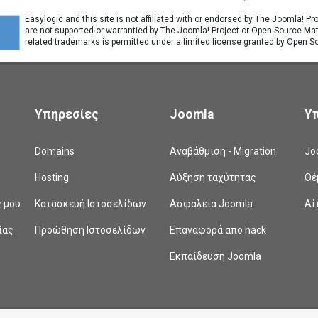
Easylogic and this site is not affiliated with or endorsed by The Joomla! P
are not supported or warrantied by The Joomla! Project or Open Source Ma
related trademarks is permitted under a limited license granted by Open So
Υπηρεσίες
Joomla
Υ
Domains
Αναβάθμιση - Migration
Jo
Hosting
Αύξηση ταχύτητας
Θέ
ς μου
Κατασκευή Ιστοσελίδων
Ασφάλεια Joomla
Αί
ίας
Προώθηση Ιστοσελίδων
Επαναφορά απο hack
Εκπαίδευση Joomla